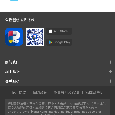
全新體驗 立即下載
關於我們
網上購物
客戶服務
使用條款
私隱政策
免責聲明及通知
無障礙聲明
根據香港法律，不得在業務過程中，向未成年人(18歲以下人士)售賣或供
應令人醺醉的酒類。本網站發售之酒類產品酒精濃度 最高為53%。
Under the law of Hong Kong, intoxicating liquor must not be sold or