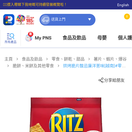
☝🏼㩒入嚟睇下我哋嘅可持續發展概覽啦！
English
⭐購物滿$399即享免費送貨；滿$100即可免費店取。
0
送貨上門
新
My PNS
食品及飲品
母嬰
個人護
所有產品
主頁
食品及飲品
零食、餅乾、甜品
薯片、蝦片、爆谷
脆餅、米餅及其他零食
烘烤脆片酸忌廉洋蔥味[越南]#零食
#派對
分享給朋友