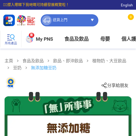
☝🏼㩒入嚟睇下我哋嘅可持續發展概覽啦！
English
⭐購物滿$399即享免費送貨；滿$100即可免費店取。
0
送貨上門
新
My PNS
食品及飲品
母嬰
個人護
所有產品
主頁
食品及飲品
飲品、即沖飲品
植物奶、大豆飲品
豆奶
無添加糖豆奶
分享給朋友