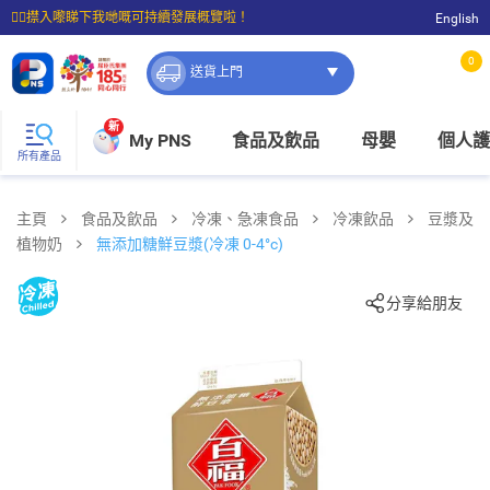
☝🏼㩒入嚟睇下我哋嘅可持續發展概覽啦！
English
⭐購物滿$399即享免費送貨；滿$100即可免費店取。
0
送貨上門
新
My PNS
食品及飲品
母嬰
個人護
所有產品
主頁
食品及飲品
冷凍、急凍食品
冷凍飲品
豆漿及
植物奶
無添加糖鮮豆漿(冷凍 0-4°c)
分享給朋友