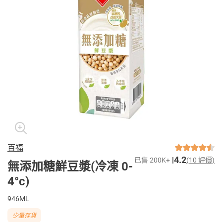
百福
4.2
已售 200K+
(10 評價)
無添加糖鮮豆漿(冷凍 0-
4°c)
946ML
少量存貨