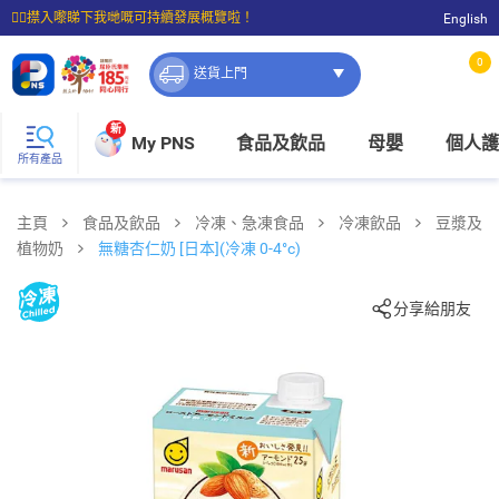
☝🏼㩒入嚟睇下我哋嘅可持續發展概覽啦！
English
⭐購物滿$399即享免費送貨；滿$100即可免費店取。
0
送貨上門
新
My PNS
食品及飲品
母嬰
個人護
所有產品
主頁
食品及飲品
冷凍、急凍食品
冷凍飲品
豆漿及
植物奶
無糖杏仁奶 [日本](冷凍 0-4°c)
分享給朋友