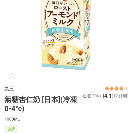
丸三
4.1
已售 20K+
(12 評價)
無糖杏仁奶 [日本](冷凍
0-4°c)
1000ML
有貨