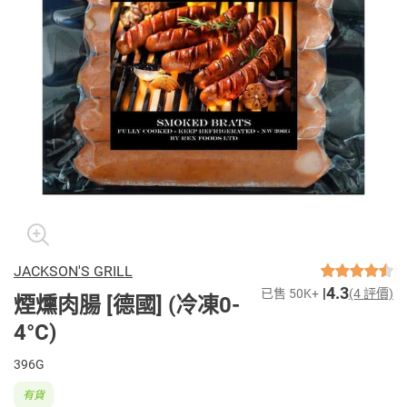
JACKSON'S GRILL
4.3
已售 50K+
(4 評價)
煙燻肉腸 [德國] (冷凍0-
4°C)
396G
有貨