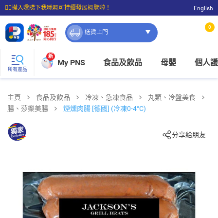
☝🏼㩒入嚟睇下我哋嘅可持續發展概覽啦！
English
⭐購物滿$399即享免費送貨；滿$100即可免費店取。
0
送貨上門
新
My PNS
食品及飲品
母嬰
個人護
所有產品
主頁
食品及飲品
冷凍、急凍食品
丸類、冷盤美食
腸、莎樂美腸
煙燻肉腸 [德國] (冷凍0-4°C)
分享給朋友