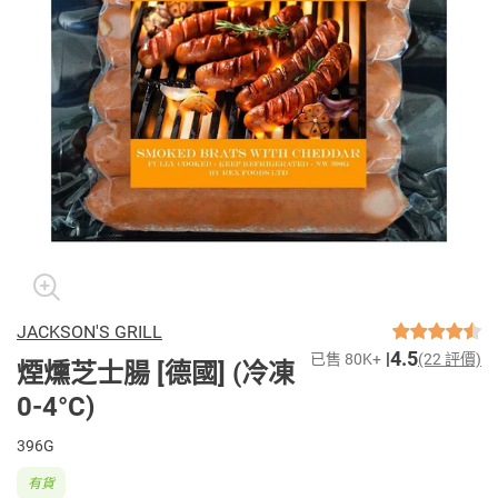
JACKSON'S GRILL
4.5
已售 80K+
(22 評價)
煙燻芝士腸 [德國] (冷凍
0-4°C)
396G
有貨