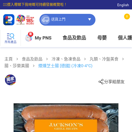
☝🏼㩒入嚟睇下我哋嘅可持續發展概覽啦！
English
⭐購物滿$399即享免費送貨；滿$100即可免費店取。
0
送貨上門
新
My PNS
食品及飲品
母嬰
個人護
所有產品
主頁
食品及飲品
冷凍、急凍食品
丸類、冷盤美食
腸、莎樂美腸
煙燻芝士腸 [德國] (冷凍0-4°C)
分享給朋友