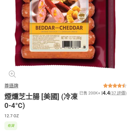
尊遜牌
4.4
已售 200K+
(37 評價)
煙燻芝士腸 [美國] (冷凍
0-4°C)
12.7 OZ
有貨