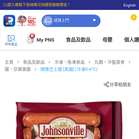
☝🏼㩒入嚟睇下我哋嘅可持續發展概覽啦！
English
⭐購物滿$399即享免費送貨；滿$100即可免費店取。
0
送貨上門
新
My PNS
食品及飲品
母嬰
個人護
所有產品
主頁
食品及飲品
冷凍、急凍食品
丸類、冷盤美食
腸、莎樂美腸
煙燻芝士腸 [美國] (冷凍0-4°C)
分享給朋友