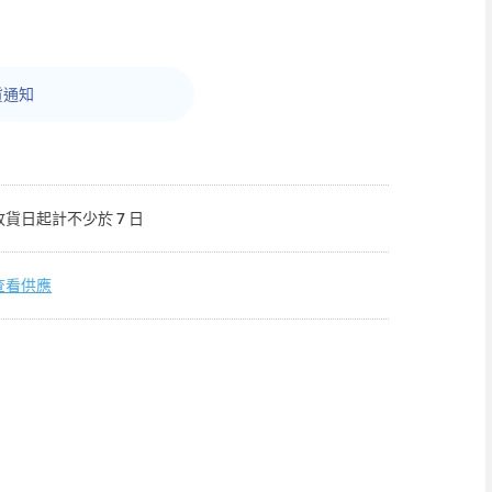
貨通知
收貨日起計不少於 7 日
查看供應