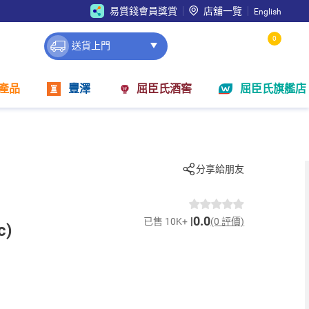
易賞錢會員獎賞
店舖一覽
English
0
送貨上門
產品
豐澤
屈臣氏酒窖
屈臣氏旗艦店
分享給朋友
0.0
已售 10K+
(0 評價)
c)