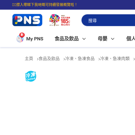
☝🏼㩒入嚟睇下我哋嘅可持續發展概覽啦！
⭐購物滿$399即享免費送貨；滿$100即可免費店取。
新
My PNS
食品及飲品
母嬰
個
主頁
食品及飲品
冷凍、急凍食品
冷凍、急凍肉類