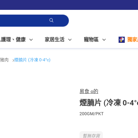
人護理、健康
家居生活
寵物區
獨家
豬肉
煙腩片 (冷凍 0-4°c)
易食 o的
煙腩片 (冷凍 0-4°
200GM/PKT
暫無存貨