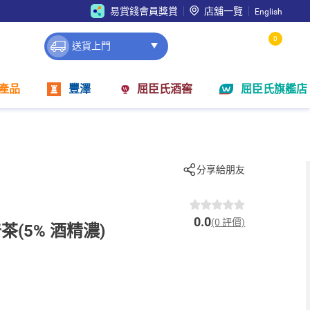
易賞錢會員獎賞
店舖一覽
English
0
送貨上門
產品
豐澤
屈臣氏酒窖
屈臣氏旗艦店
分享給朋友
0.0
(0 評價)
(5% 酒精濃)