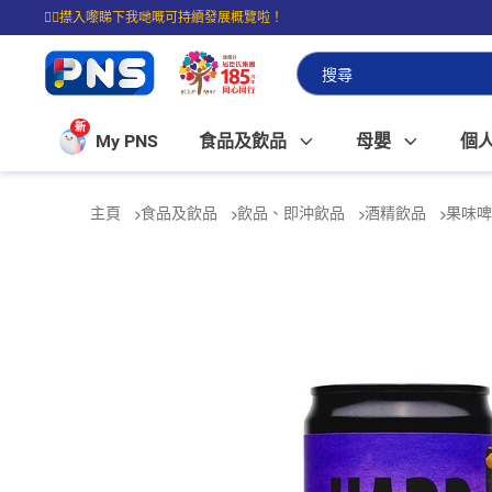
☝🏼㩒入嚟睇下我哋嘅可持續發展概覽啦！
⭐購物滿$399即享免費送貨；滿$100即可免費店取。
新
My PNS
食品及飲品
母嬰
個
主頁
食品及飲品
飲品、即沖飲品
酒精飲品
果味