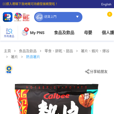
☝🏼㩒入嚟睇下我哋嘅可持續發展概覽啦！
English
⭐購物滿$399即享免費送貨；滿$100即可免費店取。
0
送貨上門
新
My PNS
食品及飲品
母嬰
個人護
所有產品
主頁
食品及飲品
零食、餅乾、甜品
薯片、蝦片、爆谷
薯片
熱浪薯片
分享給朋友