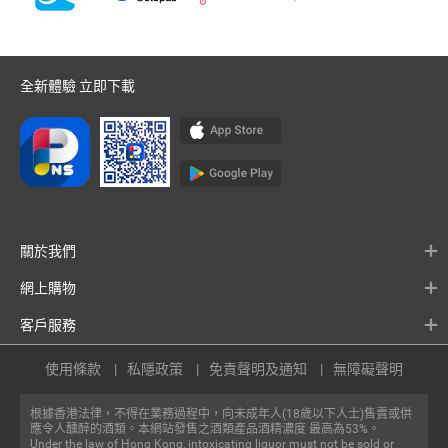
全新體驗 立即下載
關於我們
網上購物
客戶服務
使用條款
私隱政策
免責聲明及通知
無障礙聲明
根據香港法律，不得在業務過程中，向未成年人(18歲以下人士)售賣或供
應令人醺醉的酒類。本網站發售之酒類產品酒精濃度 最高為53%。
Under the law of Hong Kong, intoxicating liquor must not be sold or