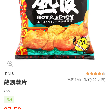
卡樂B
4.7
已售 1M+
(409 評價)
熱浪薯片
25G
有貨