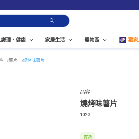
人護理、健康
家居生活
寵物區
獨家
谷
薯片
燒烤味薯片
品客
燒烤味薯片
102G
有貨