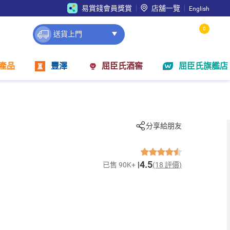
易賞錢會員獎賞
店舖一覽
English
0
送貨上門
產品
豐澤
屈臣氏酒窖
屈臣氏旗艦店
分享給朋友
4.5
已售 90K+
(18 評價)