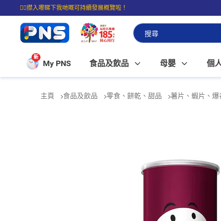
☝🏼㩒入嚟睇下我哋嘅可持續發展概覽啦！
⭐購物滿$399即享免費送貨；滿$100即可免費店取。
新
My PNS
食品及飲品
母嬰
個
主頁
食品及飲品
零食、餅乾、甜品
薯片、蝦片、爆