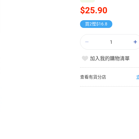
$25.90
買2慳$16.8
加入我的購物清單
查看有貨分店