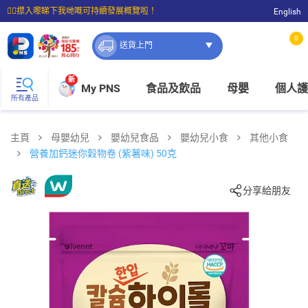
☝🏼㩒入嚟睇下我哋嘅可持續發展概覽啦！
English
⭐購物滿$399即享免費送貨；滿$100即可免費店取。
0
送貨上門
新
My PNS
食品及飲品
母嬰
個人護
所有產品
主頁
母嬰幼兒
嬰幼兒食品
嬰幼兒小食
其他小食
營養加鈣迷你穀物卷 (紫薯味) 50克
分享給朋友