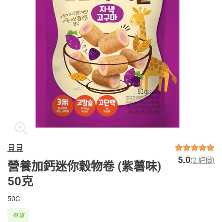
貝貝
5.0
(2 評價)
營養加鈣迷你穀物卷 (紫薯味)
50克
50G
有貨