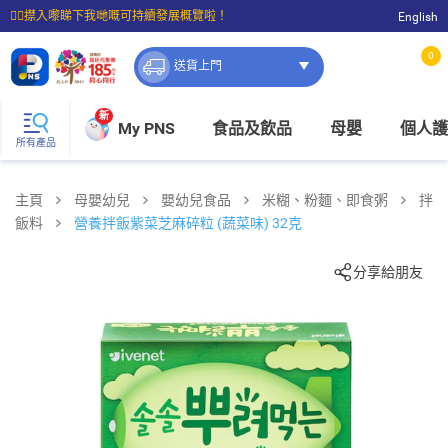
☝🏼㩒入嚟睇下我哋嘅可持續發展概覽啦！
English
⭐購物滿$399即享免費送貨；滿$100即可免費店取。
0
送貨上門
新
My PNS
食品及飲品
母嬰
個人護
所有產品
主頁
母嬰幼兒
嬰幼兒食品
米糊、粉麵、即食粥
拌
飯料
營養拌飯紫菜芝麻碎粒 (蔬菜味) 32克
分享給朋友