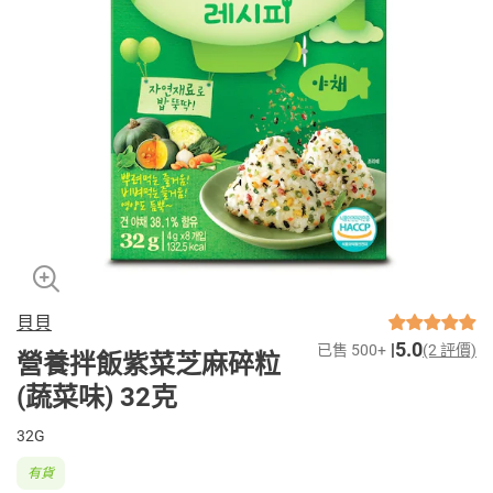
貝貝
5.0
已售 500+
(2 評價)
營養拌飯紫菜芝麻碎粒
(蔬菜味) 32克
32G
有貨