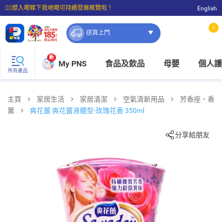
☝🏼㩒入嚟睇下我哋嘅可持續發展概覽啦！
English
⭐購物滿$399即享免費送貨；滿$100即可免費店取。
0
送貨上門
新
My PNS
食品及飲品
母嬰
個人護
所有產品
主頁
家居生活
家居清潔
空氣清新用品
芳香座、香
薰
爽花蕾 爽花蕾液體型-玫瑰花香 350ml
分享給朋友