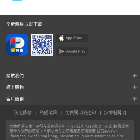
全新體驗 立即下載
關於我們
網上購物
客戶服務
使用條款
私隱政策
免責聲明及通知
無障礙聲明
根據香港法律，不得在業務過程中，向未成年人(18歲以下人士)售賣或供
應令人醺醉的酒類。本網站發售之酒類產品酒精濃度 最高為53%。
Under the law of Hong Kong, intoxicating liquor must not be sold or