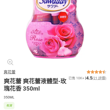
爽花蕾
4.5
已售 10K+
(21 評價)
爽花蕾 爽花蕾液體型-玫
瑰花香 350ml
350ML
有貨