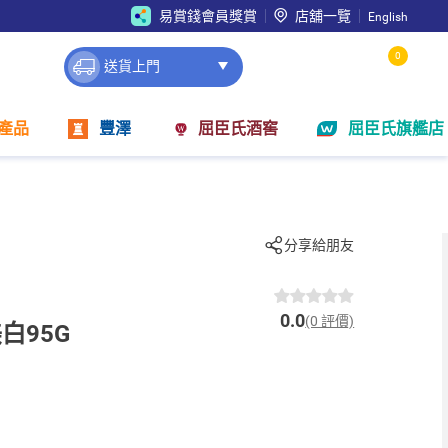
易賞錢會員獎賞
店舖一覽
English
0
送貨上門
產品
豐澤
屈臣氏酒窖
屈臣氏旗艦店
分享給朋友
0.0
(0 評價)
白95G