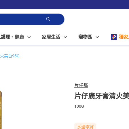
人護理、健康
家居生活
寵物區
獨家
火美白95G
片仔癀
片仔廣牙膏清火美
100G
少量存貨