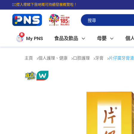
☝🏼㩒入嚟睇下我哋嘅可持續發展概覽啦！
⭐購物滿$399即享免費送貨；滿$100即可免費店取。
新
My PNS
食品及飲品
母嬰
個
主頁
個人護理、健康
口腔護理
牙膏
片仔廣牙膏清