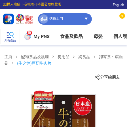
☝🏼㩒入嚟睇下我哋嘅可持續發展概覽啦！
English
⭐購物滿$399即享免費送貨；滿$100即可免費店取。
0
送貨上門
新
My PNS
食品及飲品
母嬰
個人護
所有產品
主頁
寵物食品及護理
狗用品
狗食品
狗零食、潔齒
骨
(牛之煌)厚切牛肉片
分享給朋友