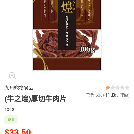
九州寵物食品
1.0
已售 500+
(3 評價)
(牛之煌)厚切牛肉片
100G
有貨
$33.50