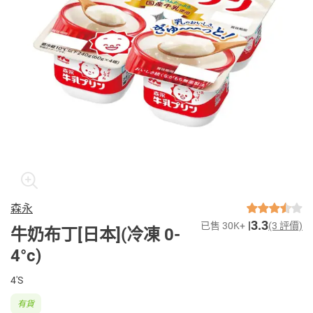
森永
3.3
已售 30K+
(3 評價)
牛奶布丁[日本](冷凍 0-
4°c)
4'S
有貨