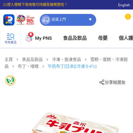
☝🏼㩒入嚟睇下我哋嘅可持續發展概覽啦！
English
⭐購物滿$399即享免費送貨；滿$100即可免費店取。
0
送貨上門
新
My PNS
食品及飲品
母嬰
個人護
所有產品
主頁
食品及飲品
冷凍、急凍食品
雪糕、蛋糕、冷凍甜
品
布丁、啫喱
牛奶布丁[日本](冷凍 0-4°c)
分享給朋友