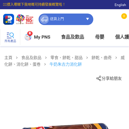
☝🏼㩒入嚟睇下我哋嘅可持續發展概覽啦！
English
⭐購物滿$399即享免費送貨；滿$100即可免費店取。
0
送貨上門
新
My PNS
食品及飲品
母嬰
個人護
所有產品
主頁
食品及飲品
零食、餅乾、甜品
餅乾、曲奇
威
化餅、消化餅、蛋卷
牛奶朱古力消化餅
分享給朋友