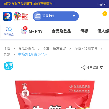
☝🏼㩒入嚟睇下我哋嘅可持續發展概覽啦！
English
⭐購物滿$399即享免費送貨；滿$100即可免費店取。
0
送貨上門
新
My PNS
食品及飲品
母嬰
個人護
所有產品
主頁
食品及飲品
冷凍、急凍食品
丸類、冷盤美食
丸類
牛筋丸 (冷凍 0-4°c)
分享給朋友