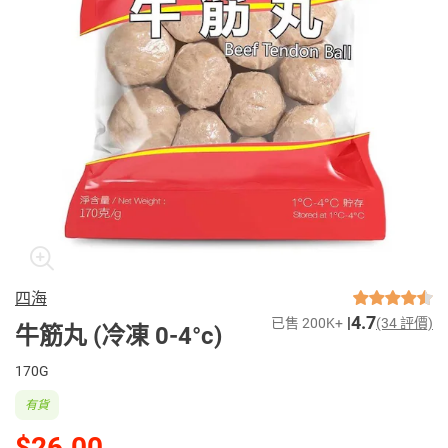
四海
4.7
已售 200K+
(34 評價)
牛筋丸 (冷凍 0-4°c)
170G
有貨
$26.00