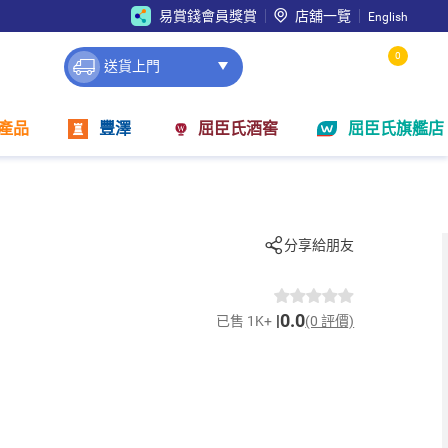
易賞錢會員獎賞
店舖一覽
English
0
送貨上門
產品
豐澤
屈臣氏酒窖
屈臣氏旗艦店
分享給朋友
0.0
已售 1K+
(0 評價)