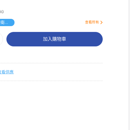
90
送唯潔雅衛生紙原箱
查看所有
加入購物車
查看供應