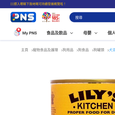
☝🏼㩒入嚟睇下我哋嘅可持續發展概覽啦！
⭐購物滿$399即享免費送貨；滿$100即可免費店取。
新
My PNS
食品及飲品
母嬰
個
主頁
寵物食品及護理
狗用品
狗食品
狗罐頭
犬