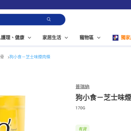
人護理、健康
家居生活
寵物區
獨家
齒骨
狗小食－芝士味煙肉條
普瑞納
狗小食－芝士味
170G
有貨