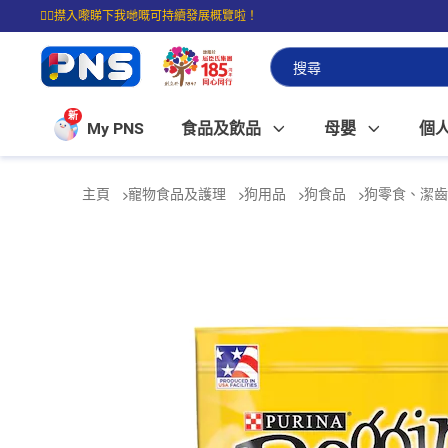
☝🏼㩒入嚟睇下我哋嘅可持續發展概覽啦！
⭐購物滿$399即享免費送貨；滿$100即可免費店取。
新
My PNS
食品及飲品
母嬰
個
主頁
寵物食品及護理
狗用品
狗食品
狗零食、潔