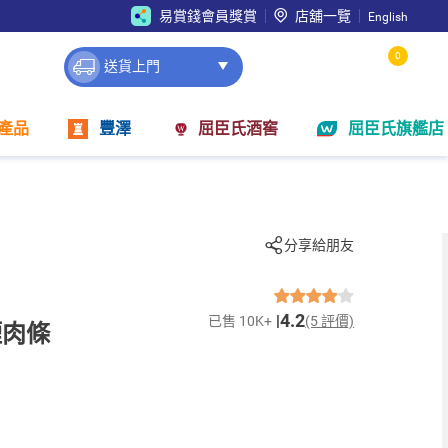
易賞錢會員獎賞
店舖一覽
English
0
送貨上門
產品
豐澤
屈臣氏酒窖
屈臣氏旗艦店
分享給朋友
4.2
已售 10K+
(5 評價)
煙肉條