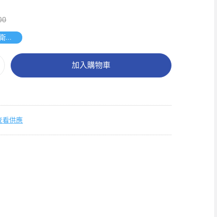
00
送唯潔雅衛生紙原箱
加入購物車
查看供應