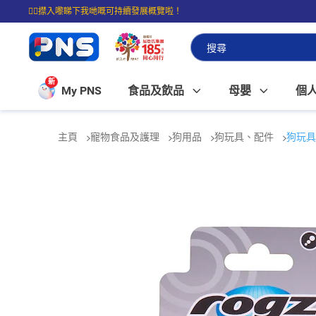
☝🏼㩒入嚟睇下我哋嘅可持續發展概覽啦！
⭐購物滿$399即享免費送貨；滿$100即可免費店取。
新
My PNS
食品及飲品
母嬰
個
主頁
寵物食品及護理
狗用品
狗玩具、配件
狗玩具