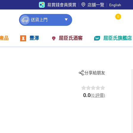
易賞錢會員獎賞
店舖一覽
English
0
送貨上門
產品
豐澤
屈臣氏酒窖
屈臣氏旗艦店
分享給朋友
0.0
(0 評價)