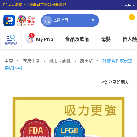
☝🏼㩒入嚟睇下我哋嘅可持續發展概覽啦！
English
⭐購物滿$399即享免費送貨；滿$100即可免費店取。
0
送貨上門
新
My PNS
食品及飲品
母嬰
個人護
所有產品
主頁
家居生活
紙巾、廁紙
廚房紙
珍寶系列廚房萬
用紙[4卷]
分享給朋友