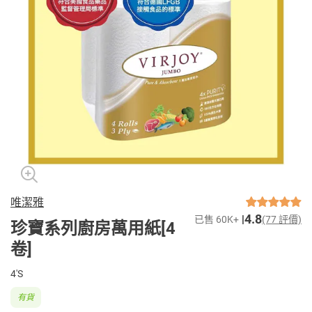
唯潔雅
4.8
已售 60K+
(77 評價)
珍寶系列廚房萬用紙[4
卷]
4'S
有貨