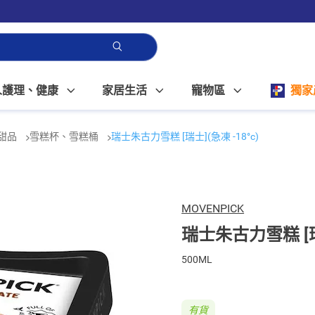
人護理、健康
家居生活
寵物區
獨家
甜品
雪糕杯、雪糕桶
瑞士朱古力雪糕 [瑞士](急凍 -18°c)
MOVENPICK
瑞士朱古力雪糕 [瑞士
500ML
有貨