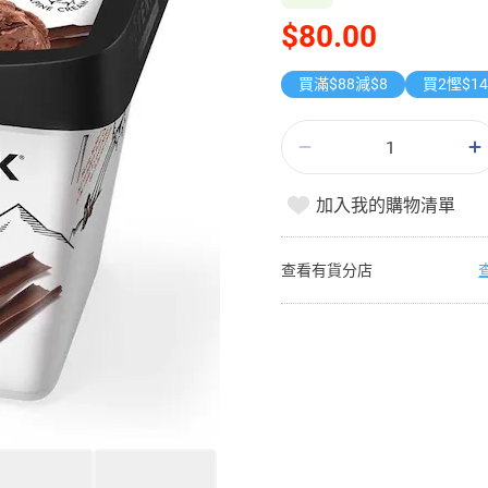
$80.00
買滿$88減$8
買2慳$1
加入我的購物清單
查看有貨分店