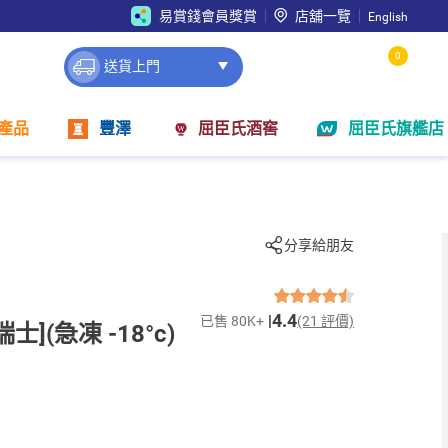
易賞錢會員獎賞
店舖一覽
English
0
送貨上門
產品
豐澤
屈臣氏酒窖
屈臣氏旗艦店
分享給朋友
4.4
已售 80K+
(21 評價)
](急凍 -18°c)