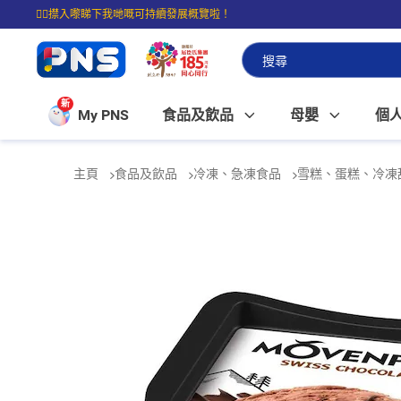
☝🏼㩒入嚟睇下我哋嘅可持續發展概覽啦！
⭐購物滿$399即享免費送貨；滿$100即可免費店取。
新
My PNS
食品及飲品
母嬰
個
主頁
食品及飲品
冷凍、急凍食品
雪糕、蛋糕、冷凍