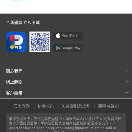
全新體驗 立即下載
關於我們
網上購物
客戶服務
使用條款
私隱政策
免責聲明及通知
無障礙聲明
根據香港法律，不得在業務過程中，向未成年人(18歲以下人士)售賣或供
應令人醺醉的酒類。本網站發售之酒類產品酒精濃度 最高為53%。
Under the law of Hong Kong, intoxicating liquor must not be sold or