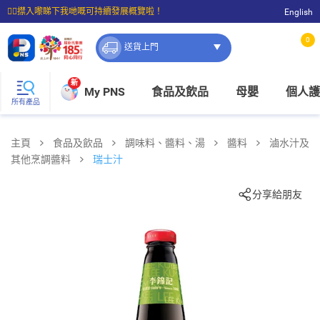
☝🏼㩒入嚟睇下我哋嘅可持續發展概覽啦！
English
⭐購物滿$399即享免費送貨；滿$100即可免費店取。
0
送貨上門
新
My PNS
食品及飲品
母嬰
個人護
所有產品
主頁
食品及飲品
調味料、醬料、湯
醬料
滷水汁及
其他烹調醬料
瑞士汁
分享給朋友