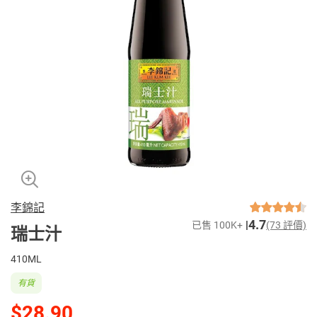
李錦記
4.7
已售 100K+
(73 評價)
瑞士汁
410ML
有貨
$28.90