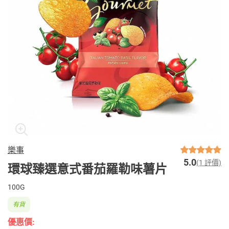
樂事
5.0
(1 評價)
環球臻選意式番茄羅勒味薯片
100G
有貨
優惠價: