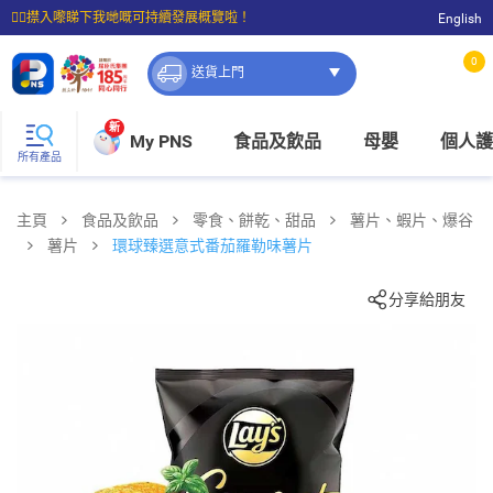
☝🏼㩒入嚟睇下我哋嘅可持續發展概覽啦！
English
⭐購物滿$399即享免費送貨；滿$100即可免費店取。
0
送貨上門
新
My PNS
食品及飲品
母嬰
個人護
所有產品
主頁
食品及飲品
零食、餅乾、甜品
薯片、蝦片、爆谷
薯片
環球臻選意式番茄羅勒味薯片
分享給朋友