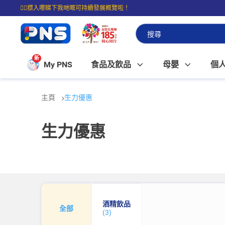
☝🏼㩒入嚟睇下我哋嘅可持續發展概覽啦！
⭐購物滿$399即享免費送貨；滿$100即可免費店取。
新
My PNS
食品及飲品
母嬰
個
主頁
生力優惠
生力優惠
酒精飲品
全部
(3)