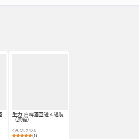
酒
生力
白啤酒巨罐４罐裝
（原箱）
490MLX4X6
(1)