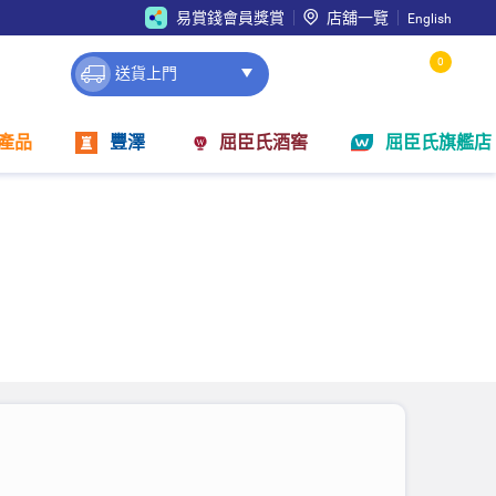
易賞錢會員獎賞
店舖一覽
English
0
送貨上門
產品
豐澤
屈臣氏酒窖
屈臣氏旗艦店