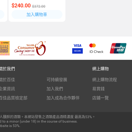
$240.00
$372.00
加入購物車
關於我們
網上購物
關於百佳
可持續發展
網上購物流程
企業資訊
加入我們
易賞錢
百佳品質檢定部
加入成為合作夥伴
店鋪一覽
人醺醉的酒類。本網站發售之酒類產品酒精濃度 最高為53%。
 to a minor (under 18) in the course of business.
bsite is 53%.