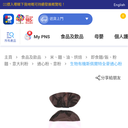
☝🏼㩒入嚟睇下我哋嘅可持續發展概覽啦！
English
⭐購物滿$399即享免費送貨；滿$100即可免費店取。
0
送貨上門
新
My PNS
食品及飲品
母嬰
個人護
所有產品
主頁
食品及飲品
米、麵、油、烘焙
即食麵/飯、粉
麵、意大利粉
通心粉、意粉
生物有機斯佩爾特全麥通心粉
分享給朋友