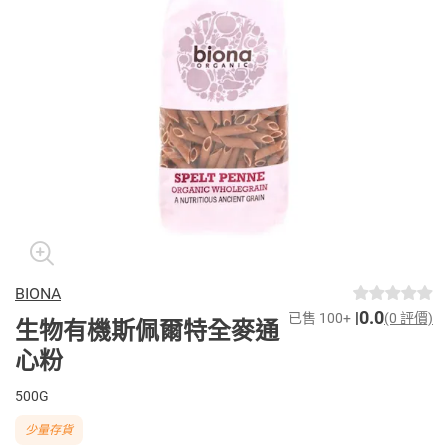
BIONA
0.0
已售 100+
(0 評價)
生物有機斯佩爾特全麥通
心粉
500G
少量存貨