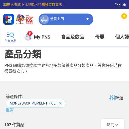
☝🏼㩒入嚟睇下我哋嘅可持續發展概覽啦！
English
⭐購物滿$399即享免費送貨；滿$100即可免費店取。
0
送貨上門
新
My PNS
食品及飲品
母嬰
個人護
所有產品
產品分類
PNS 網購為你搜羅世界各地多款優質產品分類產品，等你任何時候
都買得安心。
篩選條件:
篩選
MONEYBACK MEMBER PRICE
重置
107
件貨品
熱門