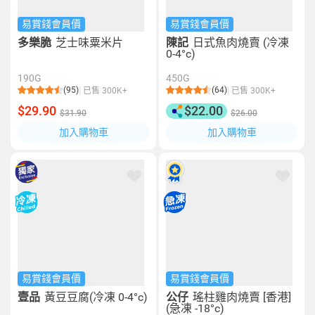
易賞錢會員價
易賞錢會員價
多樂脆
芝士味粟米片
陳記
日式魚肉燒賣 (冷凍
0-4°c)
190G
450G
(95)
(64)
已售 300K+
已售 300K+
$29.90
$22.00
$31.90
$26.00
加入購物車
加入購物車
易賞錢會員價
易賞錢會員價
壹品
黃豆豆腐(冷凍 0-4°c)
公仔
瑤柱雞肉燒賣 [香港]
(急凍 -18°c)