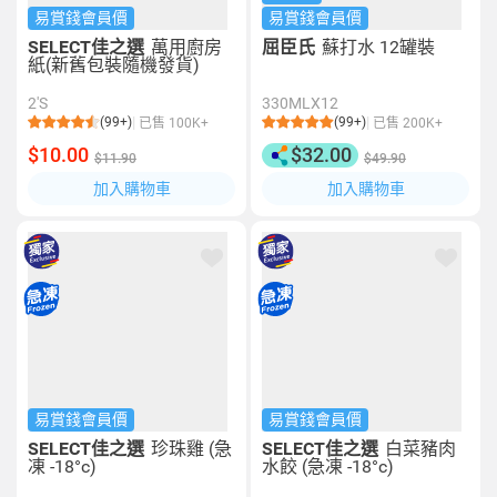
易賞錢會員價
易賞錢會員價
SELECT佳之選
萬用廚房
屈臣氏
蘇打水 12罐裝
紙(新舊包裝隨機發貨)
2'S
330MLX12
(99+)
(99+)
已售 100K+
已售 200K+
$10.00
$32.00
$11.90
$49.90
加入購物車
加入購物車
易賞錢會員價
易賞錢會員價
SELECT佳之選
珍珠雞 (急
SELECT佳之選
白菜豬肉
凍 -18°c)
水餃 (急凍 -18°c)