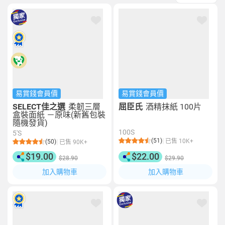
易賞錢會員價
易賞錢會員價
SELECT佳之選
柔韌三層
屈臣氏
酒精抹紙 100片
盒裝面紙 －原味(新舊包裝
隨機發貨)
100S
5'S
(51)
已售 10K+
(50)
已售 90K+
$19.00
$22.00
$28.90
$29.90
加入購物車
加入購物車