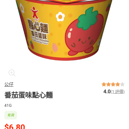
公仔
4.0
(1 評價)
番茄蛋味點心麵
41G
有貨
$6.80