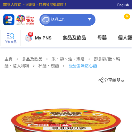
☝🏼㩒入嚟睇下我哋嘅可持續發展概覽啦！
English
⭐購物滿$399即享免費送貨；滿$100即可免費店取。
0
送貨上門
新
My PNS
食品及飲品
母嬰
個人護
所有產品
主頁
食品及飲品
米、麵、油、烘焙
即食麵/飯、粉
麵、意大利粉
杯麵、碗麵
番茄蛋味點心麵
分享給朋友