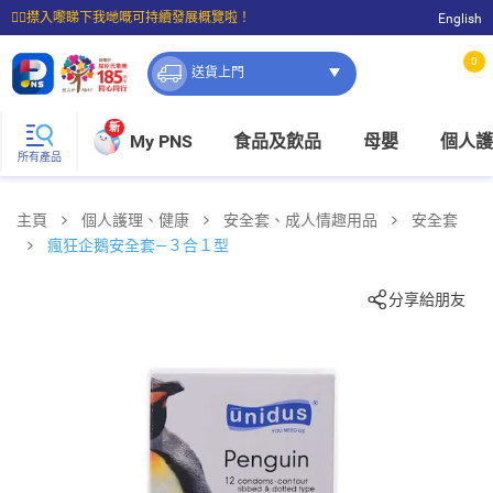
☝🏼㩒入嚟睇下我哋嘅可持續發展概覽啦！
English
⭐購物滿$399即享免費送貨；滿$100即可免費店取。
0
送貨上門
新
My PNS
食品及飲品
母嬰
個人護
所有產品
主頁
個人護理、健康
安全套、成人情趣用品
安全套
瘋狂企鵝安全套—３合１型
分享給朋友