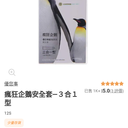
優您事
5.0
已售 1K+
(3 評價)
瘋狂企鵝安全套—３合１
型
12S
少量存貨