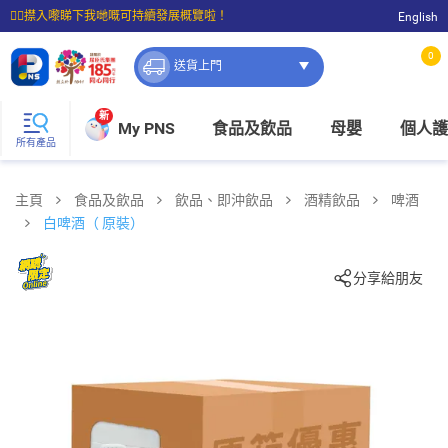
☝🏼㩒入嚟睇下我哋嘅可持續發展概覽啦！
English
⭐購物滿$399即享免費送貨；滿$100即可免費店取。
0
送貨上門
新
My PNS
食品及飲品
母嬰
個人護
所有產品
主頁
食品及飲品
飲品、即沖飲品
酒精飲品
啤酒
白啤酒（ 原裝）
分享給朋友