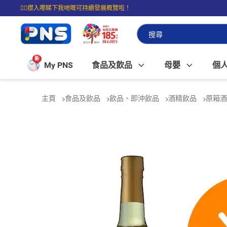
☝🏼㩒入嚟睇下我哋嘅可持續發展概覽啦！
⭐購物滿$399即享免費送貨；滿$100即可免費店取。
新
My PNS
食品及飲品
母嬰
個
主頁
食品及飲品
飲品、即沖飲品
酒精飲品
原箱