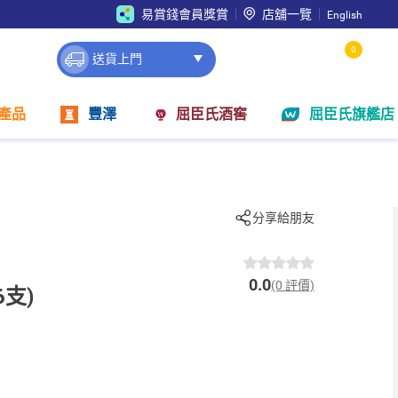
易賞錢會員獎賞
店舖一覽
English
0
送貨上門
產品
豐澤
屈臣氏酒窖
屈臣氏旗艦店
分享給朋友
0.0
(0 評價)
6支)