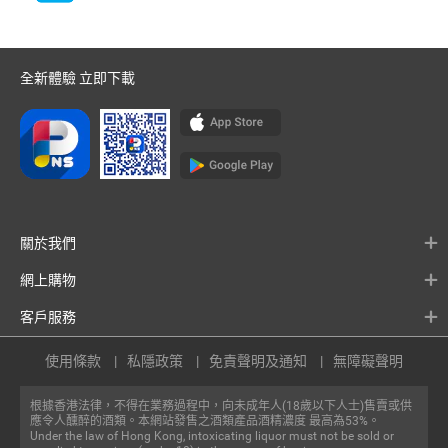
全新體驗 立即下載
關於我們
網上購物
客戶服務
使用條款
私隱政策
免責聲明及通知
無障礙聲明
根據香港法律，不得在業務過程中，向未成年人(18歲以下人士)售賣或供
應令人醺醉的酒類。本網站發售之酒類產品酒精濃度 最高為53%。
Under the law of Hong Kong, intoxicating liquor must not be sold or