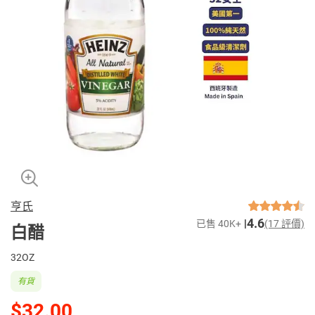
亨氏
4.6
已售 40K+
(17 評價)
白醋
32OZ
有貨
$32.00