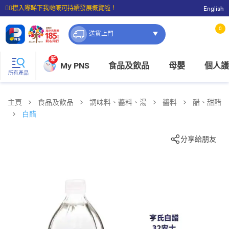
☝🏼㩒入嚟睇下我哋嘅可持續發展概覽啦！
English
⭐購物滿$399即享免費送貨；滿$100即可免費店取。
0
送貨上門
新
My PNS
食品及飲品
母嬰
個人護
所有產品
主頁
食品及飲品
調味料、醬料、湯
醬料
醋、甜醋
白醋
分享給朋友