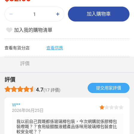
加入購物車
加入我的購物清單
查看有貨分店
查看供應
評價
評價
提交用家評價​
4.7
(17 評價)
W**
2026年06月25日
我以前自己買嘅都係玻璃樽包裝，今次網購就係膠樽包
裝嚟嘅？？食用級醋酸液體產品係咪用玻璃樽包裝會比
較安全呢？？