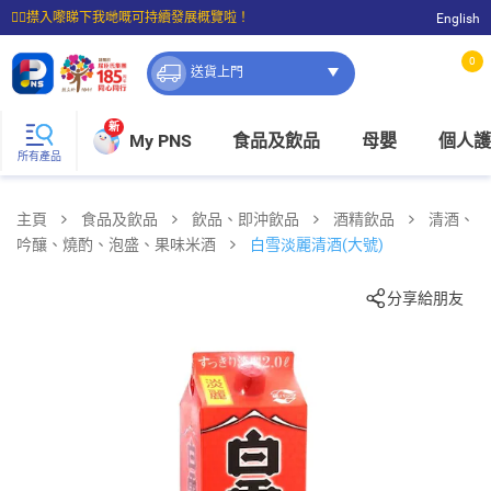
☝🏼㩒入嚟睇下我哋嘅可持續發展概覽啦！
English
⭐購物滿$399即享免費送貨；滿$100即可免費店取。
0
送貨上門
新
My PNS
食品及飲品
母嬰
個人護
所有產品
主頁
食品及飲品
飲品、即沖飲品
酒精飲品
清酒、
吟釀、燒酌、泡盛、果味米酒
白雪淡麗清酒(大號)
分享給朋友