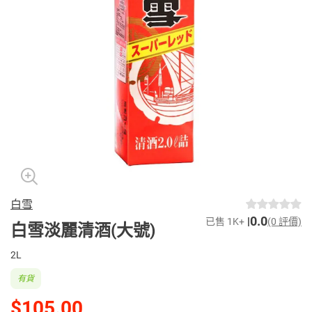
白雪
0.0
已售 1K+
(0 評價)
白雪淡麗清酒(大號)
2L
有貨
$105.00