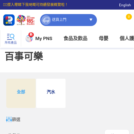
☝🏼㩒入嚟睇下我哋嘅可持續發展概覽啦！
English
⭐購物滿$399即享免費送貨；滿$100即可免費店取。
0
送貨上門
新
My PNS
食品及飲品
母嬰
個人護
所有產品
百事可樂
全部
汽水
篩選