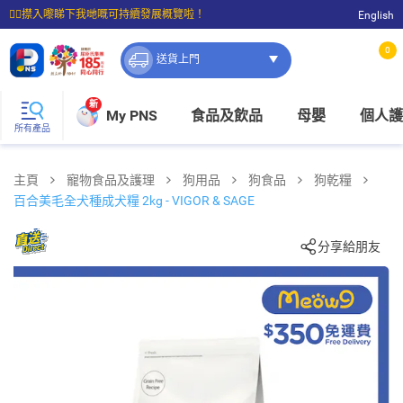
☝🏼㩒入嚟睇下我哋嘅可持續發展概覽啦！
English
⭐購物滿$399即享免費送貨；滿$100即可免費店取。
0
送貨上門
新
My PNS
食品及飲品
母嬰
個人護
所有產品
主頁
寵物食品及護理
狗用品
狗食品
狗乾糧
百合美毛全犬種成犬糧 2kg - VIGOR & SAGE
分享給朋友