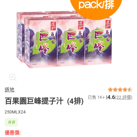
道地
4.6
已售 1K+
(22 評價)
百果園巨峰提子汁 (4排)
250MLX24
有貨
優惠價: