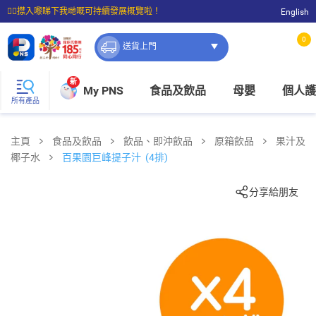
☝🏼㩒入嚟睇下我哋嘅可持續發展概覽啦！
English
⭐購物滿$399即享免費送貨；滿$100即可免費店取。
0
送貨上門
新
My PNS
食品及飲品
母嬰
個人護
所有產品
主頁
食品及飲品
飲品、即沖飲品
原箱飲品
果汁及
椰子水
百果園巨峰提子汁 (4排)
分享給朋友