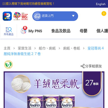
☝🏼㩒入嚟睇下我哋嘅可持續發展概覽啦！
English
⭐購物滿$399即享免費送貨；滿$100即可免費店取。
0
送貨上門
新
My PNS
食品及飲品
母嬰
個人護
所有產品
主頁
家居生活
紙巾、廁紙
廁紙、卷紙
皇冠尊尚４
層純淨無香衞生紙２７卷
分享給朋友