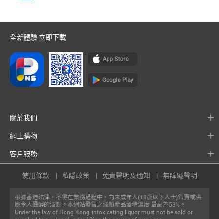
全新體驗 立即下載
關於我們
網上購物
客戶服務
使用條款
私隱政策
免責聲明及通知
無障礙聲明
根據香港法律，不得在業務過程中，向未成年人(18歲以下人士)售賣或供
應令人醺醉的酒類。本網站發售之酒類產品酒精濃度 最高為53%。
Under the law of Hong Kong, intoxicating liquor must not be sold or