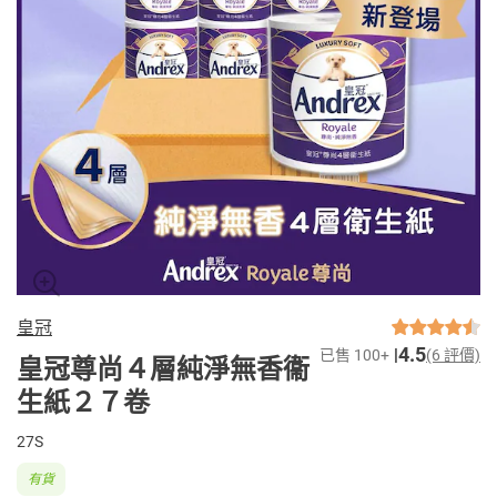
皇冠
4.5
已售 100+
(6 評價)
皇冠尊尚４層純淨無香衞
生紙２７卷
27S
有貨