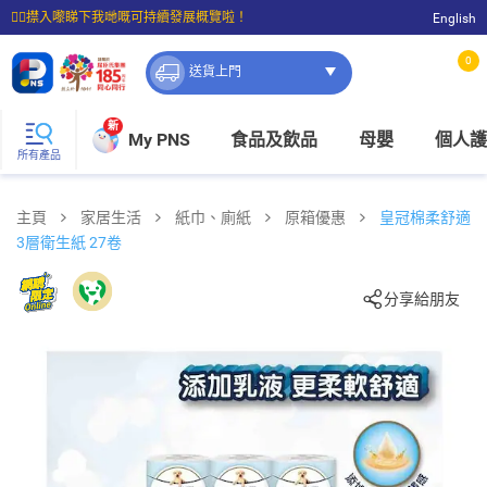
☝🏼㩒入嚟睇下我哋嘅可持續發展概覽啦！
English
⭐購物滿$399即享免費送貨；滿$100即可免費店取。
0
送貨上門
新
My PNS
食品及飲品
母嬰
個人護
所有產品
主頁
家居生活
紙巾、廁紙
原箱優惠
皇冠棉柔舒適
3層衛生紙 27卷
分享給朋友