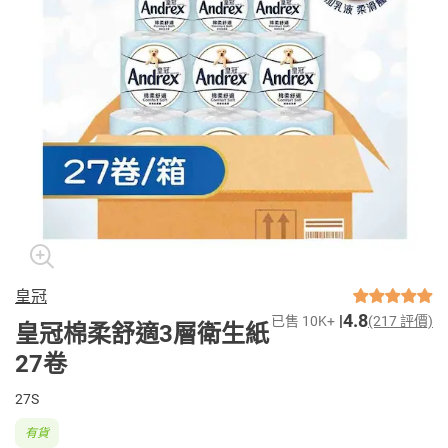
皇冠
4.8
已售 10K+
(217 評價)
皇冠棉柔舒適3層衛生紙
27卷
27S
有貨