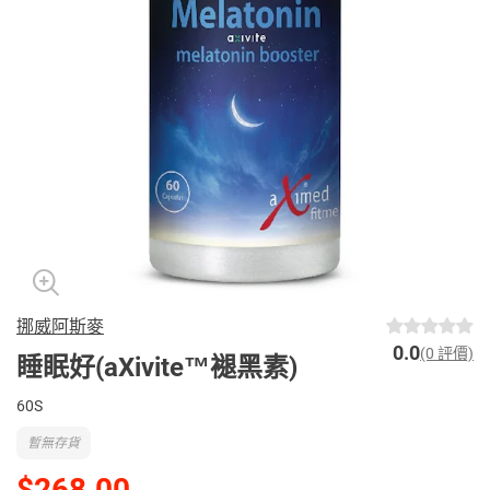
挪威阿斯麥
0.0
(0 評價)
睡眠好(aXivite™褪黑素)
60S
暫無存貨
$268.00