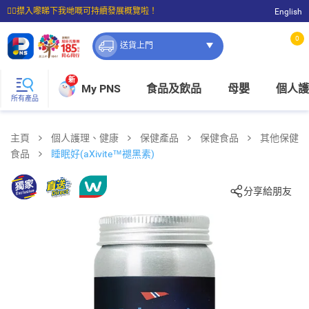
☝🏼㩒入嚟睇下我哋嘅可持續發展概覽啦！
English
⭐購物滿$399即享免費送貨；滿$100即可免費店取。
0
送貨上門
新
My PNS
食品及飲品
母嬰
個人護
所有產品
主頁
個人護理、健康
保健產品
保健食品
其他保健
食品
睡眠好(aXivite™褪黑素)
分享給朋友