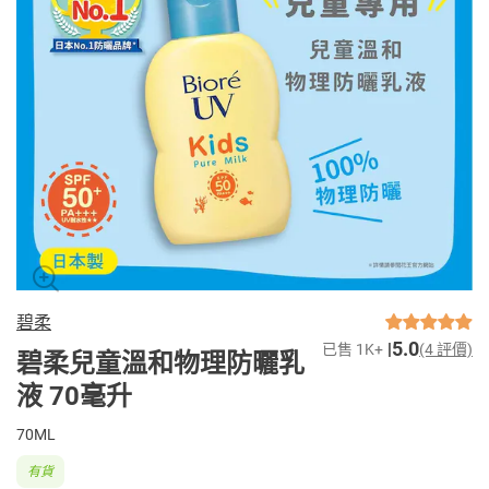
碧柔
5.0
已售 1K+
(4 評價)
碧柔兒童溫和物理防曬乳
液 70毫升
70ML
有貨