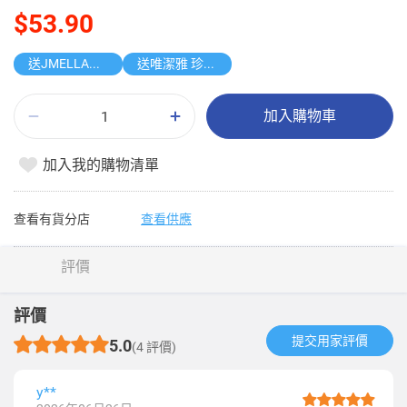
$53.90
送JMELLA香氛護手霜
送唯潔雅 珍寶紙手巾
加入購物車
加入我的購物清單
查看有貨分店
查看供應
評價
評價
提交用家評價​
5.0
(4 評價)
y**