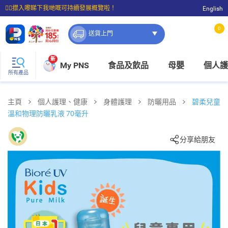
☝🏼㩒入嚟睇下我哋嘅可持續發展概覽啦！
English
⭐購物滿$399即享免費送貨；滿$100即可免費店取。
0
送貨上門
新
My PNS
食品及飲品
母嬰
個人護
所有產品
主頁
個人護理、健康
身體護理
防曬用品
碧柔兒童
溫和物理防曬乳液 70毫升
分享給朋友