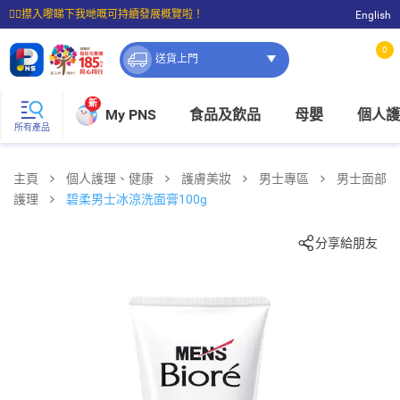
☝🏼㩒入嚟睇下我哋嘅可持續發展概覽啦！
English
⭐購物滿$399即享免費送貨；滿$100即可免費店取。
0
送貨上門
新
My PNS
食品及飲品
母嬰
個人護
所有產品
主頁
個人護理、健康
護膚美妝
男士專區
男士面部
護理
碧柔男士冰涼洗面膏100g
分享給朋友