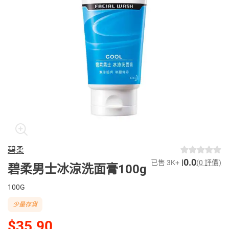
碧柔
0.0
已售 3K+
(0 評價)
碧柔男士冰涼洗面膏100g
100G
少量存貨
$35.90