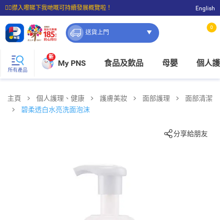
☝🏼㩒入嚟睇下我哋嘅可持續發展概覽啦！
English
⭐購物滿$399即享免費送貨；滿$100即可免費店取。
0
送貨上門
新
My PNS
食品及飲品
母嬰
個人護
所有產品
主頁
個人護理、健康
護膚美妝
面部護理
面部清潔
碧柔透白水亮洗面泡沫
分享給朋友