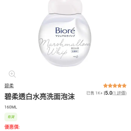
碧柔
5.0
已售 1K+
(1 評價)
碧柔透白水亮洗面泡沫
160ML
有貨
優惠價: