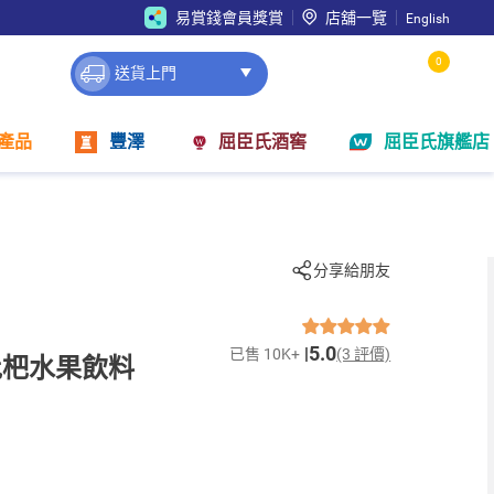
易賞錢會員獎賞
店舖一覽
English
0
送貨上門
產品
豐澤
屈臣氏酒窖
屈臣氏旗艦店
分享給朋友
5.0
已售 10K+
(3 評價)
枇杷水果飲料