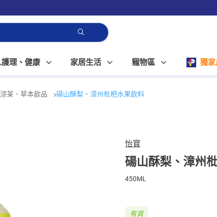
人護理、健康
家居生活
寵物區
獨家
涼茶、草本飲品
碭山酥梨、漳州枇杷水果飲料
怡寶
碭山酥梨、漳州
450ML
有貨