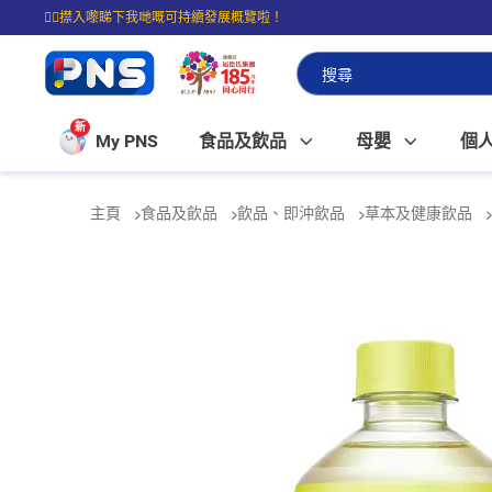
☝🏼㩒入嚟睇下我哋嘅可持續發展概覽啦！
⭐購物滿$399即享免費送貨；滿$100即可免費店取。
新
My PNS
食品及飲品
母嬰
個
主頁
食品及飲品
飲品、即沖飲品
草本及健康飲品