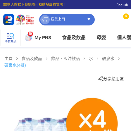
☝🏼㩒入嚟睇下我哋嘅可持續發展概覽啦！
English
⭐購物滿$399即享免費送貨；滿$100即可免費店取。
0
送貨上門
新
My PNS
食品及飲品
母嬰
個人護
所有產品
主頁
食品及飲品
飲品、即沖飲品
水
礦泉水
礦泉水(4排)
分享給朋友