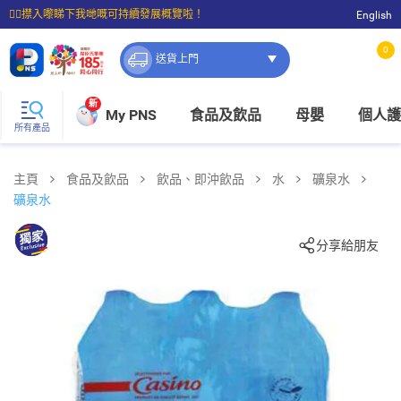
☝🏼㩒入嚟睇下我哋嘅可持續發展概覽啦！
English
⭐購物滿$399即享免費送貨；滿$100即可免費店取。
0
送貨上門
新
My PNS
食品及飲品
母嬰
個人護
所有產品
主頁
食品及飲品
飲品、即沖飲品
水
礦泉水
礦泉水
分享給朋友