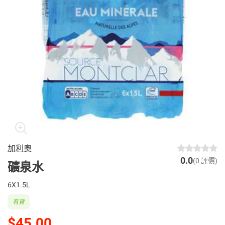
加利奧
0.0
(0 評價)
礦泉水
6X1.5L
有貨
$45.00