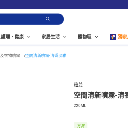
人護理、健康
家居生活
寵物區
獨家
劑及衣物噴霧
空間清新噴霧-清香淡雅
雅芳
空間清新噴霧-清
220ML
有貨