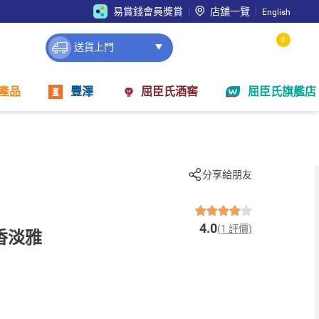
易賞錢會員獎賞
店舖一覽
English
0
送貨上門
產品
豐澤
屈臣氏酒窖
屈臣氏旗艦店
分享給朋友
4.0
(1 評價)
香淡雅