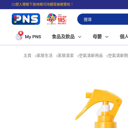
☝🏼㩒入嚟睇下我哋嘅可持續發展概覽啦！
⭐購物滿$399即享免費送貨；滿$100即可免費店取。
新
My PNS
食品及飲品
母嬰
個
主頁
家居生活
家居清潔
空氣清新用品
空氣清新