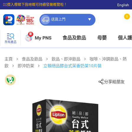
☝🏼㩒入嚟睇下我哋嘅可持續發展概覽啦！
English
⭐購物滿$399即享免費送貨；滿$100即可免費店取。
0
送貨上門
新
My PNS
食品及飲品
母嬰
個人護
所有產品
主頁
食品及飲品
飲品、即沖飲品
咖啡、沖調飲品、熱
飲
即沖奶茶
立頓絕品醇台式茉香奶茶10片裝
分享給朋友