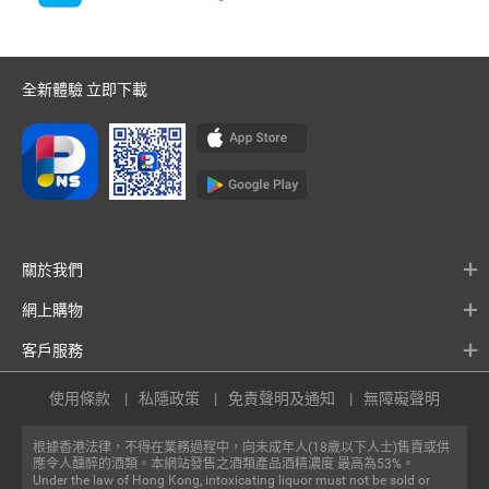
全新體驗 立即下載
關於我們
網上購物
客戶服務
使用條款
私隱政策
免責聲明及通知
無障礙聲明
根據香港法律，不得在業務過程中，向未成年人(18歲以下人士)售賣或供
應令人醺醉的酒類。本網站發售之酒類產品酒精濃度 最高為53%。
Under the law of Hong Kong, intoxicating liquor must not be sold or