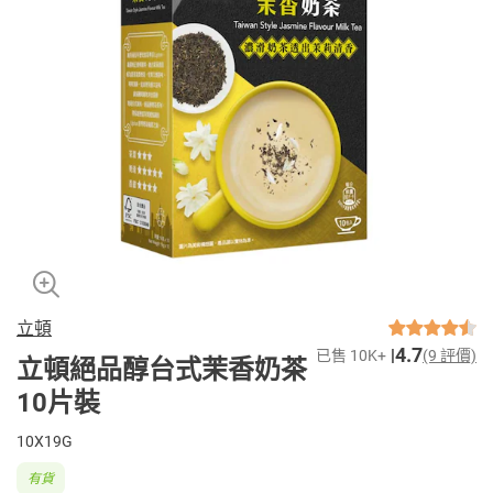
立頓
4.7
已售 10K+
(9 評價)
立頓絕品醇台式茉香奶茶
10片裝
10X19G
有貨