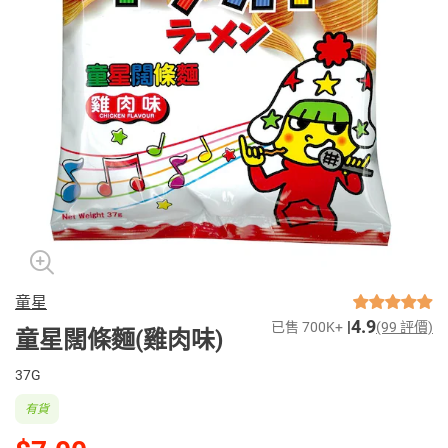
童星
4.9
已售 700K+
(99 評價)
童星闊條麵(雞肉味)
37G
有貨